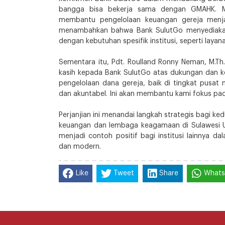
bangga bisa bekerja sama dengan GMAHK. Me
membantu pengelolaan keuangan gereja menjad
menambahkan bahwa Bank SulutGo menyediakan 
dengan kebutuhan spesifik institusi, seperti layan
Sementara itu, Pdt. Roulland Ronny Neman, M.Th
kasih kepada Bank SulutGo atas dukungan dan ke
pengelolaan dana gereja, baik di tingkat pusat 
dan akuntabel. Ini akan membantu kami fokus pad
Perjanjian ini menandai langkah strategis bagi k
keuangan dan lembaga keagamaan di Sulawesi Ut
menjadi contoh positif bagi institusi lainnya d
dan modern.
Like
Tweet
Share
What