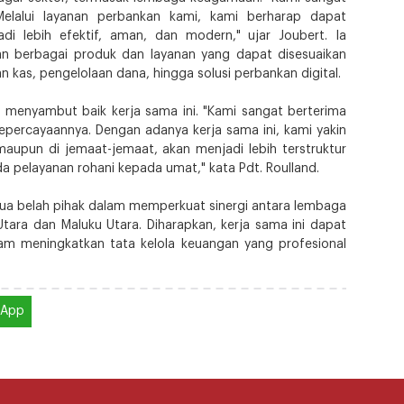
lalui layanan perbankan kami, kami berharap dapat
i lebih efektif, aman, dan modern," ujar Joubert. Ia
berbagai produk dan layanan yang dapat disesuaikan
an kas, pengelolaan dana, hingga solusi perbankan digital.
. menyambut baik kerja sama ini. "Kami sangat berterima
percayaannya. Dengan adanya kerja sama ini, kami yakin
maupun di jemaat-jemaat, akan menjadi lebih terstruktur
a pelayanan rohani kepada umat," kata Pdt. Roulland.
edua belah pihak dalam memperkuat sinergi antara lembaga
ara dan Maluku Utara. Diharapkan, kerja sama ini dapat
alam meningkatkan tata kelola keuangan yang profesional
sApp