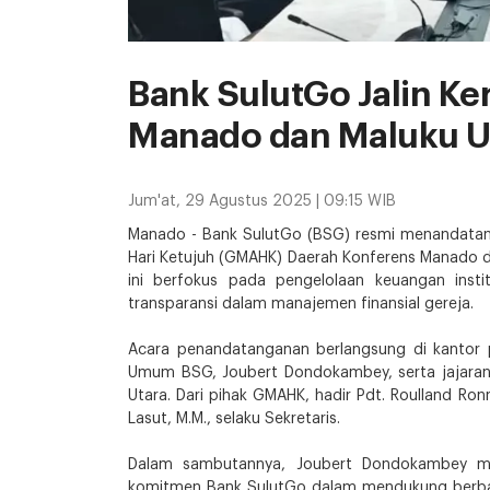
Bank SulutGo Jalin K
Manado dan Maluku U
Jum'at, 29 Agustus 2025 | 09:15 WIB
Manado - Bank SulutGo (BSG) resmi menandatang
Hari Ketujuh (GMAHK) Daerah Konferens Manado d
ini berfokus pada pengelolaan keuangan insti
transparansi dalam manajemen finansial gereja.
Acara penandatanganan berlangsung di kantor p
Umum BSG, Joubert Dondokambey, serta jajara
Utara. Dari pihak GMAHK, hadir Pdt. Roulland Ro
Lasut, M.M., selaku Sekretaris.
Dalam sambutannya, Joubert Dondokambey m
komitmen Bank SulutGo dalam mendukung berba