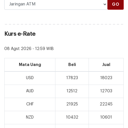
GO
Kurs e-Rate
08 Agst 2026 - 12:59 WIB
Mata Uang
Beli
Jual
USD
17823
18023
AUD
12512
12703
CHF
21925
22245
NZD
10432
10601