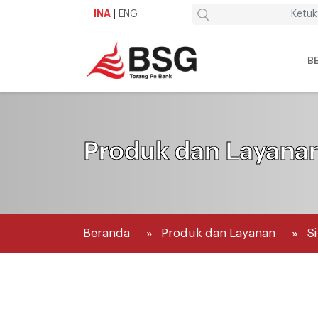
INA
|
ENG
B
Produk dan Layana
Beranda
Produk dan Layanan
S