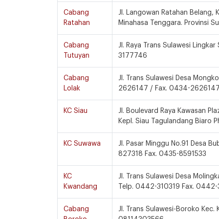
Cabang
Jl. Langowan Ratahan Belang,
Ratahan
Minahasa Tenggara. Provinsi Su
Cabang
Jl. Raya Trans Sulawesi Lingka
Tutuyan
3177746
Cabang
Jl. Trans Sulawesi Desa Mongk
Lolak
2626147 / Fax. 0434-262614
KC Siau
Jl. Boulevard Raya Kawasan Plaz
Kepl. Siau Tagulandang Biaro
KC Suwawa
Jl. Pasar Minggu No.91 Desa B
827318 Fax. 0435-8591533
KC
Jl. Trans Sulawesi Desa Molin
Kwandang
Telp. 0442-310319 Fax. 0442
Cabang
Jl. Trans Sulawesi-Boroko Kec