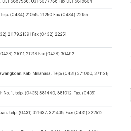
lp. 031-5687586, 031-5677768 Fax 031-5618664
u Telp. (0434) 21058, 21250 Fax (0434) 22155
0432) 21179,21391 Fax (0432) 22251
. (0438) 21011,21218 Fax (0438) 30492
wangkoan. Kab. Minahasa, Telp: (0431) 371080, 371121;
h No. 1, telp: (0435) 881440, 881012; Fax: (0435)
n, telp: (0431) 321637, 321438; Fax: (0431) 322512