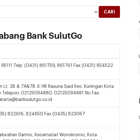
CARI
Cabang Bank SulutGo
o 95111 Telp. (0431) 861759, 861761 Fax (0431) 854522
n Lt. 2B & 7A&7B Jl. HR Rasuna Said Kec. Kuningan Kota
 No Telepon: 02125094880, 02125094881 No Fax:
karta@banksulutgo.co.id
 (0435) 822616, 824650 Fax (0435) 823067
 Kelurahan Darmo, Kecamatan Wonokromo, Kota