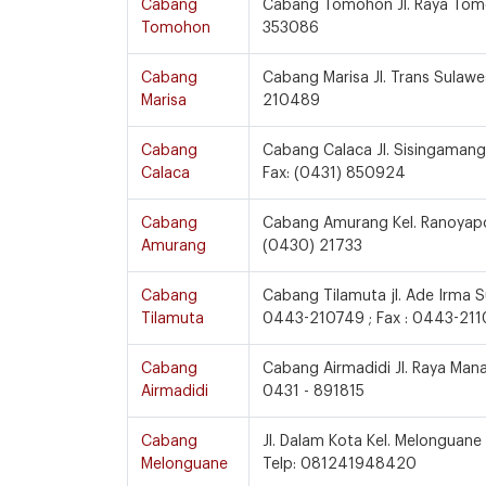
Cabang
Cabang Tomohon Jl. Raya Tomo
Tomohon
353086
Cabang
Cabang Marisa Jl. Trans Sulawe
Marisa
210489
Cabang
Cabang Calaca Jl. Sisingamang
Calaca
Fax: (0431) 850924
Cabang
Cabang Amurang Kel. Ranoyapo L
Amurang
(0430) 21733
Cabang
Cabang Tilamuta jl. Ade Irma S
Tilamuta
0443-210749 ; Fax : 0443-21
Cabang
Cabang Airmadidi Jl. Raya Mana
Airmadidi
0431 - 891815
Cabang
Jl. Dalam Kota Kel. Melonguane
Melonguane
Telp: 081241948420