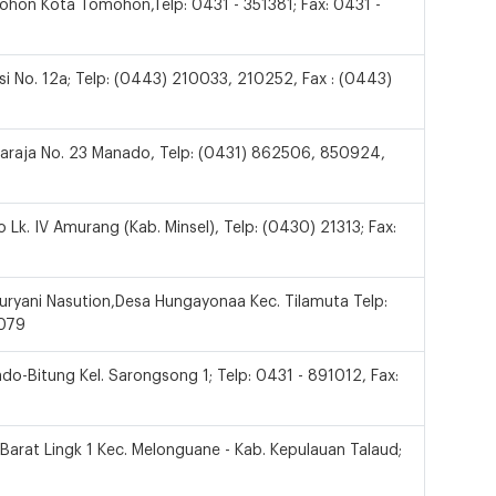
hon Kota Tomohon,Telp: 0431 - 351381; Fax: 0431 -
si No. 12a; Telp: (0443) 210033, 210252, Fax : (0443)
araja No. 23 Manado, Telp: (0431) 862506, 850924,
k. IV Amurang (Kab. Minsel), Telp: (0430) 21313; Fax:
uryani Nasution,Desa Hungayonaa Kec. Tilamuta Telp:
1079
do-Bitung Kel. Sarongsong 1; Telp: 0431 - 891012, Fax:
 Barat Lingk 1 Kec. Melonguane - Kab. Kepulauan Talaud;