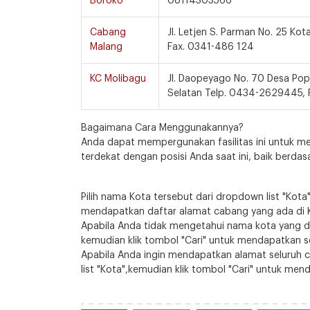
Boroko
08114303566
Cabang
Jl. Letjen S. Parman No. 25 Ko
Malang
Fax. 0341-486 124
KC Molibagu
Jl. Daopeyago No. 70 Desa Po
Selatan Telp. 0434-2629445,
Bagaimana Cara Menggunakannya?
Anda dapat mempergunakan fasilitas ini untuk 
terdekat dengan posisi Anda saat ini, baik berda
Pilih nama Kota tersebut dari dropdown list "Kota" 
mendapatkan daftar alamat cabang yang ada di K
Apabila Anda tidak mengetahui nama kota yang dica
kemudian klik tombol "Cari" untuk mendapatkan s
Apabila Anda ingin mendapatkan alamat seluruh ca
list "Kota",kemudian klik tombol "Cari" untuk men