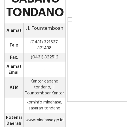
TONDANO
Jl. Tountemboan
Alamat
(0431) 321637,
Telp
321438
Fax.
(0431) 322512
Alamat
-
Email
Kantor cabang
ATM
tondano, jl.
TountemboanKantor
kominfo minahasa,
sasaran tondano
Potensi
www.minahasa.go.id
Daerah