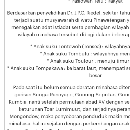
* Pasiowan Telu : Rakyat
Berdasarkan penyelidikan Dr. J.P.G. Riedel, sekitar ta
terjadi suatu musyawarah di watu Pinawetengan 
menegakkan adat istiadat serta pembagian wilaya
wilayah minahasa tersebut dibagi dalam beberap
* Anak suku Tontewoh (Tonsea) : wilayahnya
* Anak suku Tombulu : wilayahnya men
* Anak suku Toulour : menuju timur 
* Anak suku Tompekawa : ke barat laut, menempati s
besar
Pada saat itu belum semua daratan minahasa ditem
garisan Sungai Ranoyapo, Gunung Soputan, Gun
Rumbia. nanti setelah permulaan abad XV dengan 
keturunan Toar Lumimuut, dan terjadinya pera
Mongondow, maka penyebaran penduduk makin mel
minahasa. hal ini sejalan dengan perkembangan anak