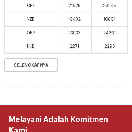
CHF
21925
22245
NZD
10432
10601
GBP
23933
24261
HKD
2271
2298
SELENGKAPNYA
Melayani Adalah Komitmen
Kami