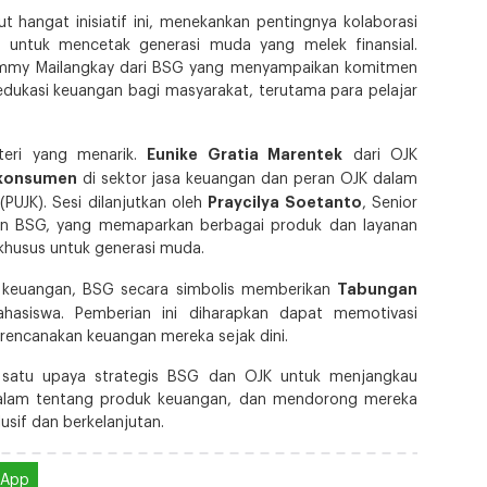
 hangat inisiatif ini, menekankan pentingnya kolaborasi
untuk mencetak generasi muda yang melek finansial.
Jimmy Mailangkay dari BSG yang menyampaikan komitmen
ukasi keuangan bagi masyarakat, terutama para pelajar
Eunike Gratia Marentek
teri yang menarik.
dari OJK
 konsumen
di sektor jasa keuangan dan peran OJK dalam
Praycilya Soetanto
PUJK). Sesi dilanjutkan oleh
, Senior
ngan BSG, yang memaparkan berbagai produk dan layanan
 khusus untuk generasi muda.
Tabungan
i keuangan, BSG secara simbolis memberikan
asiswa. Pemberian ini diharapkan dapat memotivasi
encanakan keuangan mereka sejak dini.
 satu upaya strategis BSG dan OJK untuk menjangkau
lam tentang produk keuangan, dan mendorong mereka
usif dan berkelanjutan.
sApp