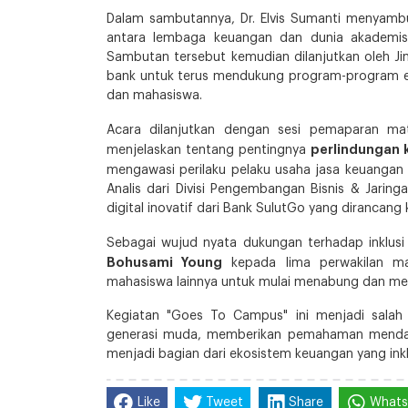
Dalam sambutannya, Dr. Elvis Sumanti menyambut
antara lembaga keuangan dan dunia akademis 
Sambutan tersebut kemudian dilanjutkan oleh 
bank untuk terus mendukung program-program ed
dan mahasiswa.
Acara dilanjutkan dengan sesi pemaparan ma
perlindungan
menjelaskan tentang pentingnya
mengawasi perilaku pelaku usaha jasa keuangan (
Analis dari Divisi Pengembangan Bisnis & Jari
digital inovatif dari Bank SulutGo yang dirancang
Sebagai wujud nyata dukungan terhadap inklus
Bohusami Young
kepada lima perwakilan mah
mahasiswa lainnya untuk mulai menabung dan mer
Kegiatan "Goes To Campus" ini menjadi salah
generasi muda, memberikan pemahaman menda
menjadi bagian dari ekosistem keuangan yang inkl
Like
Tweet
Share
What