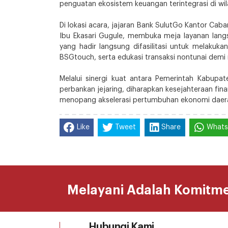
penguatan ekosistem keuangan terintegrasi di wi
Di lokasi acara, jajaran Bank SulutGo Kantor C
Ibu Ekasari Gugule, membuka meja layanan langs
yang hadir langsung difasilitasi untuk melakuka
BSGtouch, serta edukasi transaksi nontunai dem
Melalui sinergi kuat antara Pemerintah Kabup
perbankan jejaring, diharapkan kesejahteraan fin
menopang akselerasi pertumbuhan ekonomi daera
Like
Tweet
Share
What
Melayani Adalah Komitm
Hubungi Kami