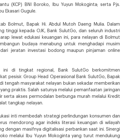
tu (KCP) BNI Boroko, Ibu Yuyun Mokoginta; serta Pjs.
u Ekasari Gugule.
mkab Bolmut, Bapak Hi. Abdul Mutoh Daeng Mulia. Dalam
g tinggi kepada OJK, Bank SulutGo, dan seluruh industri
arap lewat edukasi keuangan ini, para nelayan di Bolmut
, membangun budaya menabung untuk menghadapi musim
 dari jeratan investasi bodong maupun pinjaman online
ini di tingkat regional, Bank SulutGo berkomitmen
akat pesisir. Group Head Operasional Bank SulutGo, Bapak
 di tengah masyarakat nelayan bukan sekadar memberikan
 yang praktis. Salah satunya melalui pemanfaatan jaringan
ir serta akses permodalan berbunga murah melalui Kredit
alat tangkap nelayan.
ukasi inti membedah strategi perlindungan konsumen dan
rus mendorong agar indeks literasi keuangan di wilayah
 dengan masifnya digitalisasi perbankan saat ini. Sinergi
oroko melalui Ibu Yuyun Mokoginta yang turut mendukung