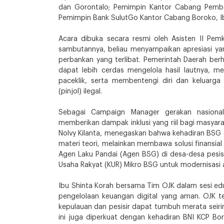
dan Gorontalo; Pemimpin Kantor Cabang Pemban
Pemimpin Bank SulutGo Kantor Cabang Boroko, Ib
Acara dibuka secara resmi oleh Asisten II Pe
sambutannya, beliau menyampaikan apresiasi yan
perbankan yang terlibat. Pemerintah Daerah berh
dapat lebih cerdas mengelola hasil lautnya
paceklik, serta membentengi diri dan keluarga
(pinjol) ilegal.
Sebagai Campaign Manager gerakan nasional 
memberikan dampak inklusi yang riil bagi masyar
Nolvy Kilanta, menegaskan bahwa kehadiran BSG
materi teori, melainkan membawa solusi finansial
Agen Laku Pandai (Agen BSG) di desa-desa pesis
Usaha Rakyat (KUR) Mikro BSG untuk modernisasi 
Ibu Shinta Korah bersama Tim OJK dalam sesi ed
pengelolaan keuangan digital yang aman. OJK te
kepulauan dan pesisir dapat tumbuh merata seiring
ini juga diperkuat dengan kehadiran BNI KCP B