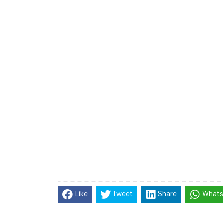
Like
Tweet
Share
What