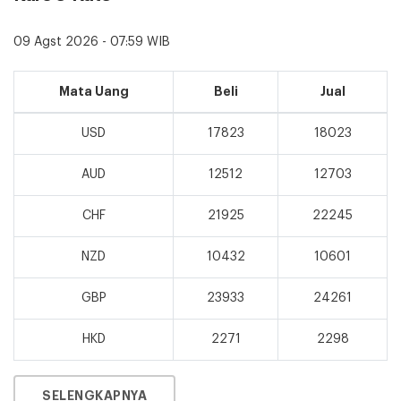
09 Agst 2026 - 07:59 WIB
Mata Uang
Beli
Jual
USD
17823
18023
AUD
12512
12703
CHF
21925
22245
NZD
10432
10601
GBP
23933
24261
HKD
2271
2298
SELENGKAPNYA