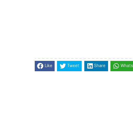
Like
Tweet
Share
What