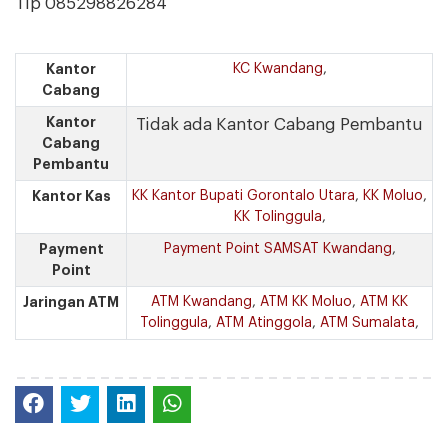
Tlp 085298826284
Kantor
KC Kwandang
,
Cabang
Kantor
Tidak ada Kantor Cabang Pembantu
Cabang
Pembantu
Kantor Kas
KK Kantor Bupati Gorontalo Utara
,
KK Moluo
,
KK Tolinggula
,
Payment
Payment Point SAMSAT Kwandang
,
Point
Jaringan ATM
ATM Kwandang
,
ATM KK Moluo
,
ATM KK
Tolinggula
,
ATM Atinggola
,
ATM Sumalata
,