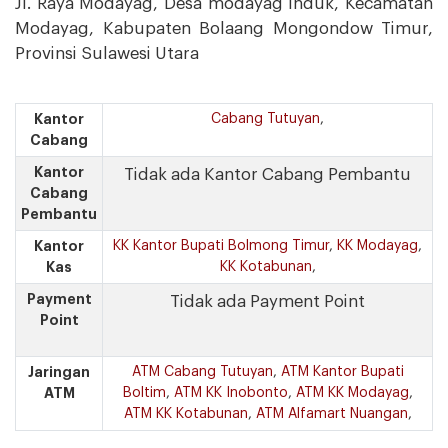
Jl. Raya Modayag, Desa modayag Induk, Kecamatan
Modayag, Kabupaten Bolaang Mongondow Timur,
Provinsi Sulawesi Utara
Kantor
Cabang Tutuyan
,
Cabang
Kantor
Tidak ada Kantor Cabang Pembantu
Cabang
Pembantu
Kantor
KK Kantor Bupati Bolmong Timur
,
KK Modayag
,
Kas
KK Kotabunan
,
Payment
Tidak ada Payment Point
Point
Jaringan
ATM Cabang Tutuyan
,
ATM Kantor Bupati
ATM
Boltim
,
ATM KK Inobonto
,
ATM KK Modayag
,
ATM KK Kotabunan
,
ATM Alfamart Nuangan
,