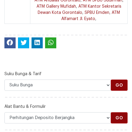
ATM Andalas Gorontalo
,
ATM SPBU Sudirman
,
ATM Gallery Mufidah
,
ATM Kantor Sekretaris
Dewan Kota Gorontalo
,
SPBU Emden
,
ATM
Alfamart Jl. Eyato
,
Suku Bunga & Tarif
GO
Alat Bantu & Formulir
GO