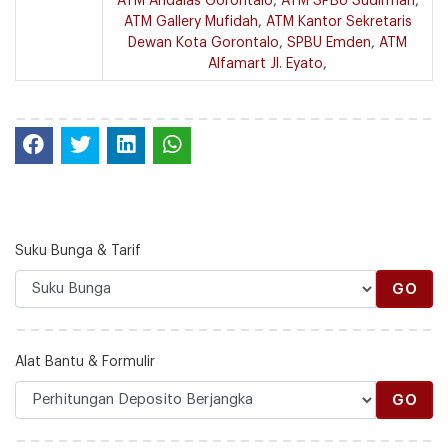
ATM Andalas Gorontalo
,
ATM SPBU Sudirman
,
ATM Gallery Mufidah
,
ATM Kantor Sekretaris
Dewan Kota Gorontalo
,
SPBU Emden
,
ATM
Alfamart Jl. Eyato
,
Suku Bunga & Tarif
GO
Alat Bantu & Formulir
GO