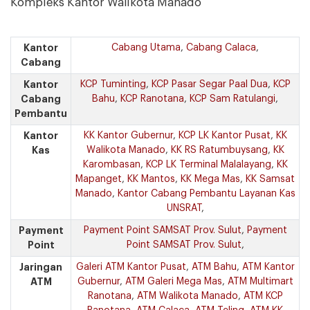
Kompleks Kantor Walikota Manado
Kantor
Cabang Utama
,
Cabang Calaca
,
Cabang
Kantor
KCP Tuminting
,
KCP Pasar Segar Paal Dua
,
KCP
Cabang
Bahu
,
KCP Ranotana
,
KCP Sam Ratulangi
,
Pembantu
Kantor
KK Kantor Gubernur
,
KCP LK Kantor Pusat
,
KK
Kas
Walikota Manado
,
KK RS Ratumbuysang
,
KK
Karombasan
,
KCP LK Terminal Malalayang
,
KK
Mapanget
,
KK Mantos
,
KK Mega Mas
,
KK Samsat
Manado
,
Kantor Cabang Pembantu Layanan Kas
UNSRAT
,
Payment
Payment Point SAMSAT Prov. Sulut
,
Payment
Point
Point SAMSAT Prov. Sulut
,
Jaringan
Galeri ATM Kantor Pusat
,
ATM Bahu
,
ATM Kantor
ATM
Gubernur
,
ATM Galeri Mega Mas
,
ATM Multimart
Ranotana
,
ATM Walikota Manado
,
ATM KCP