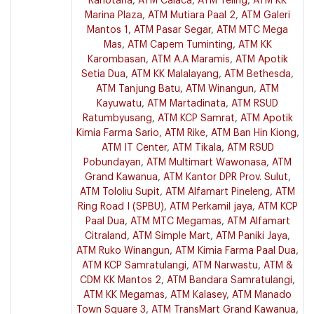
Ranotana
,
ATM Calaca
,
ATM Teling
,
ATM KK
Marina Plaza
,
ATM Mutiara Paal 2
,
ATM Galeri
Mantos 1
,
ATM Pasar Segar
,
ATM MTC Mega
Mas
,
ATM Capem Tuminting
,
ATM KK
Karombasan
,
ATM A.A Maramis
,
ATM Apotik
Setia Dua
,
ATM KK Malalayang
,
ATM Bethesda
,
ATM Tanjung Batu
,
ATM Winangun
,
ATM
Kayuwatu
,
ATM Martadinata
,
ATM RSUD
Ratumbyusang
,
ATM KCP Samrat
,
ATM Apotik
Kimia Farma Sario
,
ATM Rike
,
ATM Ban Hin Kiong
,
ATM IT Center
,
ATM Tikala
,
ATM RSUD
Pobundayan
,
ATM Multimart Wawonasa
,
ATM
Grand Kawanua
,
ATM Kantor DPR Prov. Sulut
,
ATM Tololiu Supit
,
ATM Alfamart Pineleng
,
ATM
Ring Road I (SPBU)
,
ATM Perkamil jaya
,
ATM KCP
Paal Dua
,
ATM MTC Megamas
,
ATM Alfamart
Citraland
,
ATM Simple Mart
,
ATM Paniki Jaya
,
ATM Ruko Winangun
,
ATM Kimia Farma Paal Dua
,
ATM KCP Samratulangi
,
ATM Narwastu
,
ATM &
CDM KK Mantos 2
,
ATM Bandara Samratulangi
,
ATM KK Megamas
,
ATM Kalasey
,
ATM Manado
Town Square 3
,
ATM TransMart Grand Kawanua
,