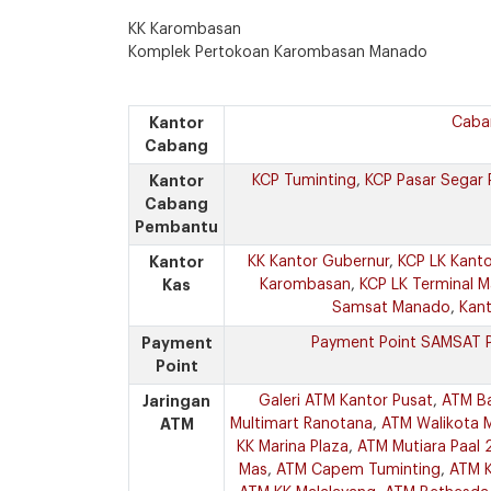
KK Karombasan
Komplek Pertokoan Karombasan Manado
Kantor
Caba
Cabang
Kantor
KCP Tuminting
,
KCP Pasar Segar 
Cabang
Pembantu
Kantor
KK Kantor Gubernur
,
KCP LK Kanto
Kas
Karombasan
,
KCP LK Terminal M
Samsat Manado
,
Kan
Payment
Payment Point SAMSAT Pr
Point
Jaringan
Galeri ATM Kantor Pusat
,
ATM B
ATM
Multimart Ranotana
,
ATM Walikota 
KK Marina Plaza
,
ATM Mutiara Paal 
Mas
,
ATM Capem Tuminting
,
ATM 