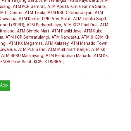
,
ATM Tanjung Batu
,
ATM Winangun
,
ATM Kayuwatu
,
ATM
usang
,
ATM KCP Samrat
,
ATM Apotik Kimia Farma Sario
,
M IT Center
,
ATM Tikala
,
ATM RSUD Pobundayan
,
ATM
Kawanua
,
ATM Kantor DPR Prov. Sulut
,
ATM Tololiu Supit
,
oad I (SPBU)
,
ATM Perkamil jaya
,
ATM KCP Paal Dua
,
ATM
itraland
,
ATM Simple Mart
,
ATM Paniki Jaya
,
ATM Ruko
ua
,
ATM KCP Samratulangi
,
ATM Narwastu
,
ATM & CDM KK
ngi
,
ATM KK Megamas
,
ATM Kalasey
,
ATM Manado Town
 Kawanua
,
ATM PLN Sario
,
ATM Multimart Banjer
,
ATM KK
,
ATM SPBU Malalayang
,
ATM Pelabuhan Manado
,
ATM KK
ENDA Prov. Sulut
,
KCP-LK UNSRAT
,
sApp