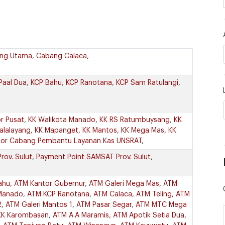
ng Utama
,
Cabang Calaca
,
Paal Dua
,
KCP Bahu
,
KCP Ranotana
,
KCP Sam Ratulangi
,
r Pusat
,
KK Walikota Manado
,
KK RS Ratumbuysang
,
KK
alalayang
,
KK Mapanget
,
KK Mantos
,
KK Mega Mas
,
KK
tor Cabang Pembantu Layanan Kas UNSRAT
,
ov. Sulut
,
Payment Point SAMSAT Prov. Sulut
,
ahu
,
ATM Kantor Gubernur
,
ATM Galeri Mega Mas
,
ATM
Manado
,
ATM KCP Ranotana
,
ATM Calaca
,
ATM Teling
,
ATM
2
,
ATM Galeri Mantos 1
,
ATM Pasar Segar
,
ATM MTC Mega
KK Karombasan
,
ATM A.A Maramis
,
ATM Apotik Setia Dua
,