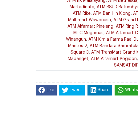
ATM KK Malalayang
,
ATM Bethesda
Martadinata
,
ATM RSUD Ratumby
ATM Rike
,
ATM Ban Hin Kiong
,
AT
Multimart Wawonasa
,
ATM Grand 
ATM Alfamart Pineleng
,
ATM Ring R
MTC Megamas
,
ATM Alfamart C
Winangun
,
ATM Kimia Farma Paal D
Mantos 2
,
ATM Bandara Samratula
Square 3
,
ATM TransMart Grand
Mapanget
,
ATM Alfamart Pogidon
SAMSAT DIP
Like
Tweet
Share
What