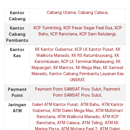
Kantor
Cabang Utama
,
Cabang Calaca
,
Cabang
Kantor
KCP Tuminting
,
KCP Pasar Segar Paal Dua
,
KCP
Cabang
Bahu
,
KCP Ranotana
,
KCP Sam Ratulangi
,
Pembantu
Kantor
KK Kantor Gubernur
,
KCP LK Kantor Pusat
,
KK
Kas
Walikota Manado
,
KK RS Ratumbuysang
,
KK
Karombasan
,
KCP LK Terminal Malalayang
,
KK
Mapanget
,
KK Mantos
,
KK Mega Mas
,
KK Samsat
Manado
,
Kantor Cabang Pembantu Layanan Kas
UNSRAT
,
Payment
Payment Point SAMSAT Prov. Sulut
,
Payment
Point
Point SAMSAT Prov. Sulut
,
Jaringan
Galeri ATM Kantor Pusat
,
ATM Bahu
,
ATM Kantor
ATM
Gubernur
,
ATM Galeri Mega Mas
,
ATM Multimart
Ranotana
,
ATM Walikota Manado
,
ATM KCP
Ranotana
,
ATM Calaca
,
ATM Teling
,
ATM KK
Marina Plaza
,
ATM Mutiara Paal 2
,
ATM Galeri