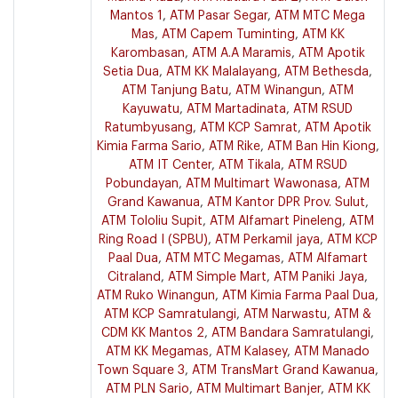
Mantos 1
,
ATM Pasar Segar
,
ATM MTC Mega
Mas
,
ATM Capem Tuminting
,
ATM KK
Karombasan
,
ATM A.A Maramis
,
ATM Apotik
Setia Dua
,
ATM KK Malalayang
,
ATM Bethesda
,
ATM Tanjung Batu
,
ATM Winangun
,
ATM
Kayuwatu
,
ATM Martadinata
,
ATM RSUD
Ratumbyusang
,
ATM KCP Samrat
,
ATM Apotik
Kimia Farma Sario
,
ATM Rike
,
ATM Ban Hin Kiong
,
ATM IT Center
,
ATM Tikala
,
ATM RSUD
Pobundayan
,
ATM Multimart Wawonasa
,
ATM
Grand Kawanua
,
ATM Kantor DPR Prov. Sulut
,
ATM Tololiu Supit
,
ATM Alfamart Pineleng
,
ATM
Ring Road I (SPBU)
,
ATM Perkamil jaya
,
ATM KCP
Paal Dua
,
ATM MTC Megamas
,
ATM Alfamart
Citraland
,
ATM Simple Mart
,
ATM Paniki Jaya
,
ATM Ruko Winangun
,
ATM Kimia Farma Paal Dua
,
ATM KCP Samratulangi
,
ATM Narwastu
,
ATM &
CDM KK Mantos 2
,
ATM Bandara Samratulangi
,
ATM KK Megamas
,
ATM Kalasey
,
ATM Manado
Town Square 3
,
ATM TransMart Grand Kawanua
,
ATM PLN Sario
,
ATM Multimart Banjer
,
ATM KK