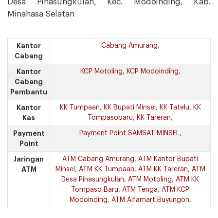
Desa Pinasungkulan, Kec. Modoinding, Kab.
Minahasa Selatan
Kantor
Cabang Amurang
,
Cabang
Kantor
KCP Motoling
,
KCP Modoinding
,
Cabang
Pembantu
Kantor
KK Tumpaan
,
KK Bupati Minsel
,
KK Tatelu
,
KK
Kas
Tompasobaru
,
KK Tareran
,
Payment
Payment Point SAMSAT MINSEL
,
Point
Jaringan
ATM Cabang Amurang
,
ATM Kantor Bupati
ATM
Minsel
,
ATM KK Tumpaan
,
ATM KK Tareran
,
ATM
Desa Pinasungkulan
,
ATM Motoling
,
ATM KK
Tompaso Baru
,
ATM Tenga
,
ATM KCP
Modoinding
,
ATM Alfamart Buyungon
,