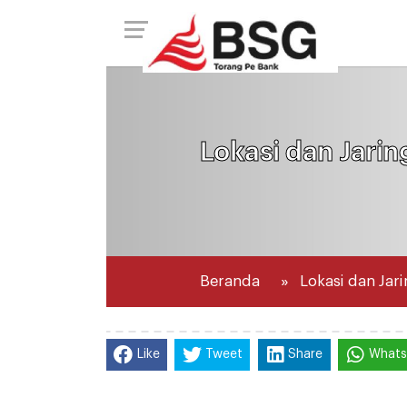
Like
Tweet
Share
What