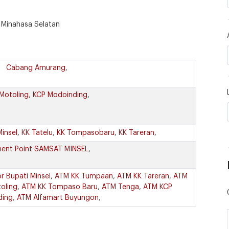
 Minahasa Selatan
Cabang Amurang
,
Motoling
,
KCP Modoinding
,
Minsel
,
KK Tatelu
,
KK Tompasobaru
,
KK Tareran
,
ent Point SAMSAT MINSEL
,
r Bupati Minsel
,
ATM KK Tumpaan
,
ATM KK Tareran
,
ATM
oling
,
ATM KK Tompaso Baru
,
ATM Tenga
,
ATM KCP
ding
,
ATM Alfamart Buyungon
,